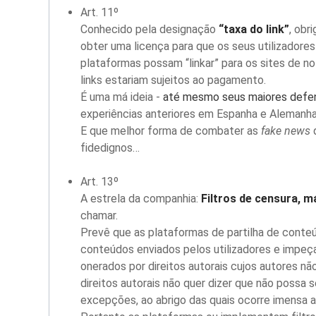
Art. 11º
Conhecido pela designação
“taxa do link”
, obr
obter uma licença para que os seus utilizadores
plataformas possam “linkar” para os sites de n
links estariam sujeitos ao pagamento.
É uma má ideia -
até mesmo seus maiores defe
experiências anteriores em Espanha e Alemanha
E que melhor forma de combater as
fake news
q
fidedignos…
Art. 13º
A estrela da companhia:
Filtros de censura, má
chamar.
Prevê que as plataformas de partilha de conteú
conteúdos enviados pelos utilizadores e impeç
onerados por direitos autorais cujos autores nã
direitos autorais não quer dizer que não possa s
excepções, ao abrigo das quais ocorre imensa 