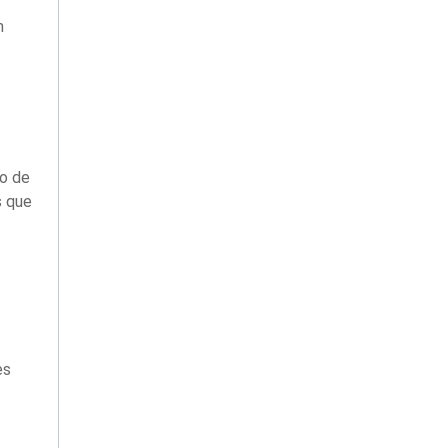
m
to de
s que
es