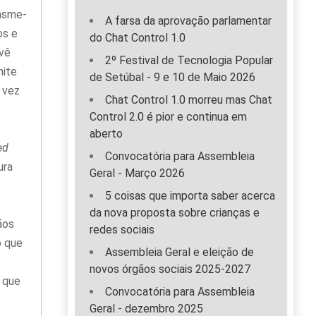
pasme-
A farsa da aprovação parlamentar
os e
do Chat Control 1.0
evê
2º Festival de Tecnologia Popular
mite
de Setúbal - 9 e 10 de Maio 2026
 vez
Chat Control 1.0 morreu mas Chat
Control 2.0 é pior e continua em
aberto
ed
Convocatória para Assembleia
ura
Geral - Março 2026
5 coisas que importa saber acerca
da nova proposta sobre crianças e
ãos
redes sociais
o que
Assembleia Geral e eleição de
novos órgãos sociais 2025-2027
O que
Convocatória para Assembleia
Geral - dezembro 2025