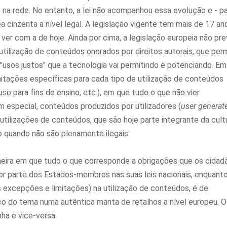
 na rede. No entanto, a lei não acompanhou essa evolução e - 
 cinzenta a nível legal. A legislação vigente tem mais de 17 an
ver com a de hoje. Ainda por cima, a legislação europeia não pr
utilização de conteúdos onerados por direitos autorais, que per
"usos justos" que a tecnologia vai permitindo e potenciando. Em
itações específicas para cada tipo de utilização de conteúdos
 uso para fins de ensino, etc.), em que tudo o que não vier
m especial, conteúdos produzidos por utilizadores (
user generat
utilizações de conteúdos, que são hoje parte integrante da cult
to quando não são plenamente ilegais.
maneira em que tudo o que corresponde a obrigações que os cidad
or parte dos Estados-membros nas suas leis nacionais, enquant
s excepções e limitações) na utilização de conteúdos, é de
ico do tema numa autêntica manta de retalhos a nível europeu. 
ha e vice-versa.