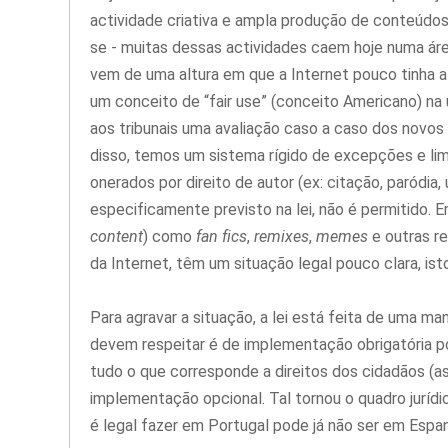
actividade criativa e ampla produção de conteúdos
se - muitas dessas actividades caem hoje numa área
vem de uma altura em que a Internet pouco tinha a 
um conceito de “fair use” (conceito Americano) na 
aos tribunais uma avaliação caso a caso dos novos 
disso, temos um sistema rígido de excepções e lim
onerados por direito de autor (ex: citação, paródia,
especificamente previsto na lei, não é permitido. E
content
) como
fan fics
,
remixes
,
memes
e outras re
da Internet, têm um situação legal pouco clara, is
Para agravar a situação, a lei está feita de uma 
devem respeitar é de implementação obrigatória p
tudo o que corresponde a direitos dos cidadãos (a
implementação opcional. Tal tornou o quadro juríd
é legal fazer em Portugal pode já não ser em Espan