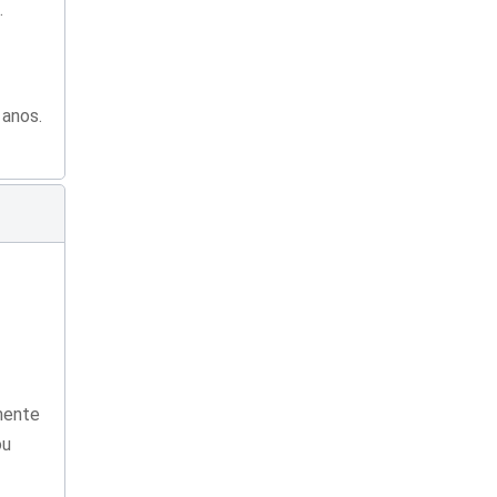
.
 anos.
amente
ou