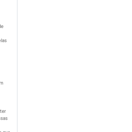
de
las
am
ter
ssas