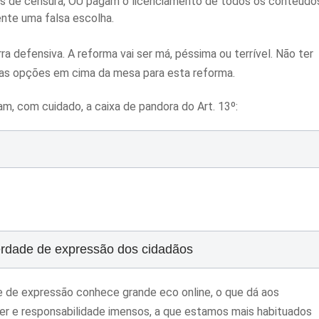
os de censura, OU pagam o licenciamento de todos os conteúdo
ente uma falsa escolha.
 defensiva. A reforma vai ser má, péssima ou terrível. Não ter
 das opções em cima da mesa para esta reforma.
am, com cuidado, a caixa de pandora do Art. 13º:
berdade de expressão dos cidadãos
e de expressão conhece grande eco online, o que dá aos
r e responsabilidade imensos, a que estamos mais habituados