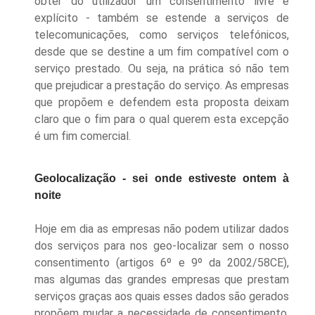
obter do utilizador um consentimento livre e
explícito -
também se estende a serviços de
telecomunicações, como serviços telefónicos,
desde
que
se destine a um
fim compatível com o
serviço prestado. Ou seja, na prática só não tem
que prejudicar a prestação do serviço. As empresas
que propõem e defendem esta proposta deixam
claro que o fim para o qual querem esta excepção
é um fim comercial.
Geolocalização - sei onde estiveste ontem à
noite
Hoje em dia as empresas não podem utilizar dados
dos serviços para nos geo-localizar sem
o
nosso
consentimento (artigos 6
º
e 9
º
da 2002/58CE),
mas algumas das grandes empresas que prestam
serviços graças aos quais esses dados são gerados
propõem mudar a necessidade de consentimento,