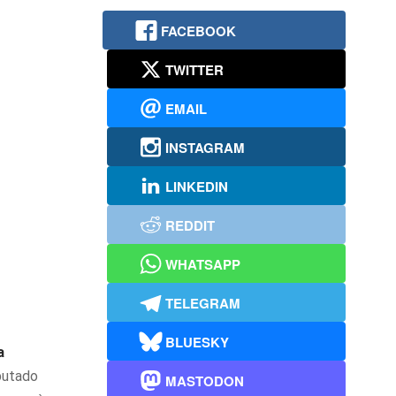
FACEBOOK
TWITTER
EMAIL
INSTAGRAM
LINKEDIN
REDDIT
WHATSAPP
TELEGRAM
BLUESKY
a
putado
MASTODON