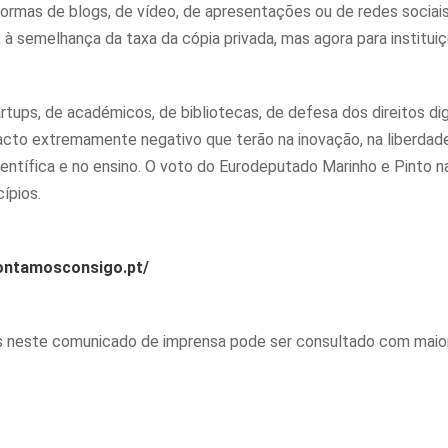
formas de blogs, de vídeo, de apresentações ou de redes sociais
à semelhança da taxa da cópia privada, mas agora para institui
tups, de académicos, de bibliotecas, de defesa dos direitos dig
cto extremamente negativo que terão na inovação, na liberdad
ientífica e no ensino. O voto do Eurodeputado Marinho e Pinto n
ípios.
contamosconsigo.pt/
 neste comunicado de imprensa pode ser consultado com maio