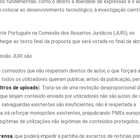
os fundamentais, como o direito à liberdade de expressão e o a
 colocar ao desenvolvimento tecnológico, à investigação cientí
nte Português na Comissão dos Assuntos Jurídicos (JURI), no
ar ao texto final da proposta que será votada no final de abri
ssão JURI são:
 conteúdos que não respeitem direitos de autor, o que forçará 
odos os utilizadores queiram publicar, antes da publicação, pe
iltros de uploads
). Trata-se de uma restrição desproporcional d
ue alojam conteúdo enviado por utilizadores não são juízes de d
 salvaguardas existentes são insuficientes; não é respeitada a
ia; irá reforçar monopólios existentes, prejudicando PMEs europ
 legítimas de utilizações não legítimas de conteúdos protegidos;
prensa
, que poderá impedir a partilha de excertos de notícias por