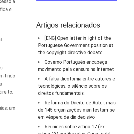
cesso à
fica e
Artigos relacionados
[ENG] Open letter in light of the
l.
Portuguese Government position at
the copyright directive debate
Governo Português encabeça
as
movimento pela censura na Internet
rmitindo
A falsa dicotomia entre autores e
a
tecnológicas; o silêncio sobre os
ireito;
direitos fundamentais.
Reforma do Direito de Autor: mais
eias; um
de 145 organizações manifestam-se
em véspera de dia decisivo
Reuniões sobre artigo 17 (ex
artigo 13) em Bruxelas: Quem está