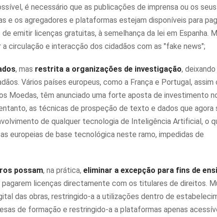
ossível, é necessário que as publicações de imprensa ou os seus
ças e os agregadores e plataformas estejam disponíveis para pa
 de emitir licenças gratuitas, à semelhança da lei em Espanha.
r a circulação e interacção dos cidadãos com as "fake news";
ados
, mas
restrita a organizações de investigação
, deixando
idadãos. Vários países europeus, como a França e Portugal, assim
rlos Moedas, têm anunciado uma forte aposta de investimento n
o entanto, as técnicas de prospeção de texto e dados que agora 
lvimento de qualquer tecnologia de Inteligência Artificial, o q
as europeias de base tecnológica neste ramo, impedidas de
bros possam
, na prática,
eliminar a excepção para fins de ens
a pagarem licenças directamente com os titulares de direitos. M
gital das obras, restringido-a a utilizações dentro de estabelec
resas de formação e restringido-a a plataformas apenas acessív