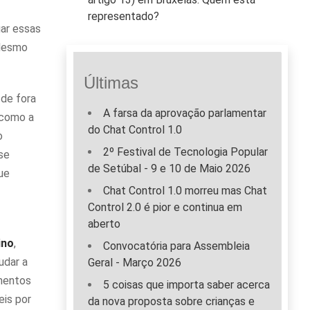
representado?
gar essas
 Mesmo
Últimas
 de fora
A farsa da aprovação parlamentar
 como a
do Chat Control 1.0
o
2º Festival de Tecnologia Popular
se
de Setúbal - 9 e 10 de Maio 2026
ue
Chat Control 1.0 morreu mas Chat
Control 2.0 é pior e continua em
aberto
ino
,
Convocatória para Assembleia
udar a
Geral - Março 2026
imentos
5 coisas que importa saber acerca
eis por
da nova proposta sobre crianças e