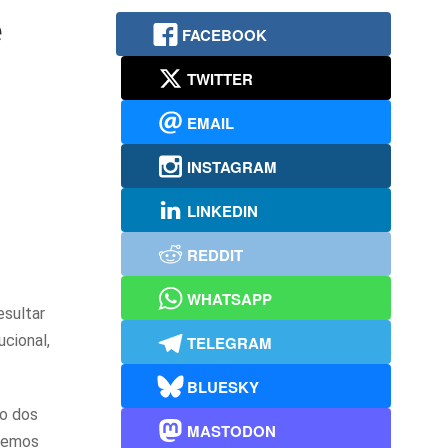
e
FACEBOOK
TWITTER
EMAIL
INSTAGRAM
LINKEDIN
REDDIT
WHATSAPP
esultar
cional,
TELEGRAM
BLUESKY
ho dos
MASTODON
ivemos