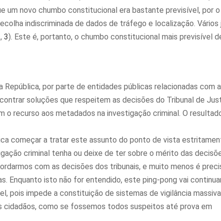
e um novo chumbo constitucional era bastante previsível, por o
ecolha indiscriminada de dados de tráfego e localização. Vários 
2
,
3
). Este é, portanto, o chumbo constitucional mais previsível d
a República, por parte de entidades públicas relacionadas com a
contrar soluções que respeitem as decisões do Tribunal de Jus
tam o recurso aos metadados na investigação criminal. O resultad
ica começar a tratar este assunto do ponto de vista estritamen
tigação criminal tenha ou deixe de ter sobre o mérito das decisõ
ncordarmos com as decisões dos tribunais, e muito menos é preci
s. Enquanto isto não for entendido, este ping-pong vai continuar
l, pois impede a constituição de sistemas de vigilância massiv
 cidadãos, como se fossemos todos suspeitos até prova em