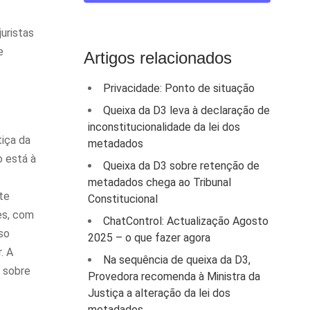
juristas
e
Artigos relacionados
Privacidade: Ponto de situação
Queixa da D3 leva à declaração de
inconstitucionalidade da lei dos
tiça da
metadados
o está à
Queixa da D3 sobre retenção de
metadados chega ao Tribunal
te
Constitucional
es, com
ChatControl: Actualização Agosto
so
2025 – o que fazer agora
. A
Na sequência de queixa da D3,
a sobre
Provedora recomenda à Ministra da
Justiça a alteração da lei dos
metadados