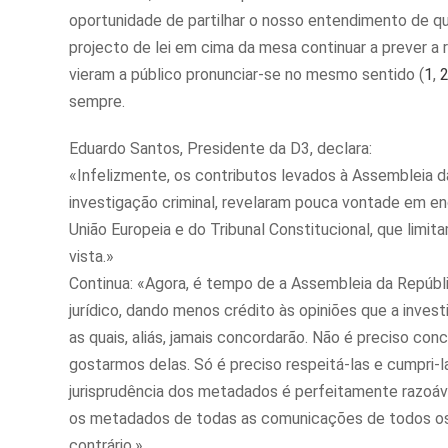
oportunidade de partilhar o nosso entendimento de qu
projecto de lei em cima da mesa continuar a prever a r
vieram a público pronunciar-se no mesmo sentido (
1
,
sempre.
Eduardo Santos, Presidente da D3, declara:
«Infelizmente, os contributos levados à Assembleia d
investigação criminal, revelaram pouca vontade em en
União Europeia e do Tribunal Constitucional, que limi
vista.»
Continua: «Agora, é tempo de a Assembleia da Repúbl
jurídico, dando menos crédito às opiniões que a inves
as quais, aliás, jamais concordarão. Não é preciso co
gostarmos delas. Só é preciso respeitá-las e cumpri-la
jurisprudência dos metadados é perfeitamente razoáve
os metadados de todas as comunicações de todos os
contrário.»