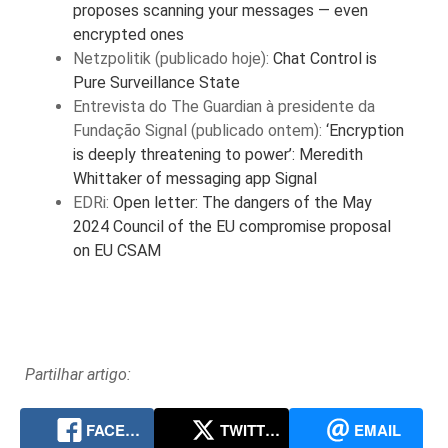
proposes scanning your messages — even
encrypted ones
Netzpolitik (publicado hoje):
Chat Control is
Pure Surveillance State
Entrevista do The Guardian à presidente da
Fundação Signal (publicado ontem):
‘Encryption
is deeply threatening to power’: Meredith
Whittaker of messaging app Signal
EDRi:
Open letter: The dangers of the May
2024 Council of the EU compromise proposal
on EU CSAM
Partilhar artigo:
FACEBOOK
TWITTER
EMAIL