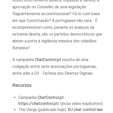
nosso novo Governo assistir, impávido e sereno, à
aprovação no Conselho de uma legislação
flagrantemente inconstitucional? Fá-lo com base
em que Constituição? A portuguesa não será… É
incompreensível como, perante os avanços da
extrema-direita, são os partidos democráticos que
abrem a porta à vigilância massiva dos cidadãos
Europeus”.
A campanha
ChatControl.pt
resulta de uma
coligação entre sete associações portuguesas,
entre elas a D3 - Defesa dos Direitos Digitais.
Recursos
Campanha
ChatControl.pt
-
https://chatcontrol.pt/
(inclui video explicativo)
The Verge (publicado hoje):
EU chat control law