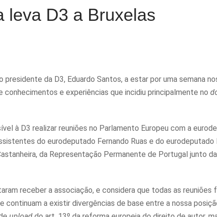
 leva D3 a Bruxelas
 o presidente da D3, Eduardo Santos, a estar por uma semana no
de conhecimentos e experiências que incidiu principalmente no
d
ssível à D3 realizar reuniões no Parlamento Europeu com a eurod
 assistentes do eurodeputado Fernando Ruas e do eurodeputado
 Castanheira, da Representação Permanente de Portugal junto da
taram receber a associação, e considera que todas as reuniões 
e continuam a existir divergências de base entre a nossa posiçã
 de
upload
do art. 13º da reforma europeia do direito de autor, m